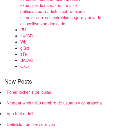
exodus redux amazon fire stick
películas para adultos sobre éxodo
el mejor correo electrónico seguro y privado
dispositivo vpn dedicado
PM
hwfGR
Wb
gQxt
sTe
BAEvG
QzO
New Posts
Poner locker.is películas
Netgear wndr4300 nombre de usuario y contraseña
Vpn trial reddit
Definición del servidor vpn