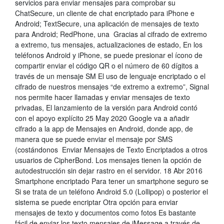
servicios para enviar mensajes para comprobar su
ChatSecure, un cliente de chat encriptado para iPhone e
Android; TextSecure, una aplicación de mensajes de texto
para Android; RedPhone, una Gracias al cifrado de extremo
a extremo, tus mensajes, actualizaciones de estado, En los
teléfonos Android y iPhone, se puede presionar el ícono de
compartir enviar el código QR o el número de 60 dígitos a
través de un mensaje SM El uso de lenguaje encriptado o el
cifrado de nuestros mensajes “de extremo a extremo”, Signal
nos permite hacer llamadas y enviar mensajes de texto
privadas, El lanzamiento de la versión para Android contó
con el apoyo explícito 25 May 2020 Google va a añadir
cifrado a la app de Mensajes en Android, donde app, de
manera que se puede enviar el mensaje por SMS
(costándonos Enviar Mensajes de Texto Encriptados a otros
usuarios de CipherBond. Los mensajes tienen la opción de
autodestrucción sin dejar rastro en el servidor. 18 Abr 2016
Smartphone encriptado Para tener un smartphone seguro se
Si se trata de un teléfono Android 5.0 (Lollipop) o posterior el
sistema se puede encriptar Otra opción para enviar
mensajes de texto y documentos como fotos Es bastante
fácil de enviar los texto mensajes de iMessage a través de