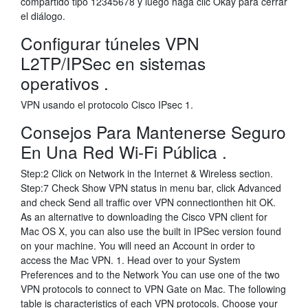
compartido tipo 12345678 y luego haga clic Okay para cerrar
el diálogo.
Configurar túneles VPN
L2TP/IPSec en sistemas
operativos .
VPN usando el protocolo Cisco IPsec 1.
Consejos Para Mantenerse Seguro
En Una Red Wi-Fi Pública .
Step:2 Click on Network in the Internet & Wireless section.
Step:7 Check Show VPN status in menu bar, click Advanced
and check Send all traffic over VPN connectionthen hit OK.
As an alternative to downloading the Cisco VPN client for
Mac OS X, you can also use the built in IPSec version found
on your machine. You will need an Account in order to
access the Mac VPN. 1. Head over to your System
Preferences and to the Network You can use one of the two
VPN protocols to connect to VPN Gate on Mac. The following
table is characteristics of each VPN protocols. Choose your