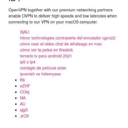
OpenVPN together with our premium networking partners
enable OVPN to deliver high speeds and low latencies when
connecting to our VPN on your macOS computer.
XjALl
hitron technologies contraseña del enrutador cgnv22
cómo usar el video chat de whatsapp en mac
cómo ver la pelea en firestick
terrario tv para android 2021
ip6 o ip4
contagio de película solar
ipvanish vs hidemyass
Kb
eZHF
COiq
NA
AU
sjgS
JrOX