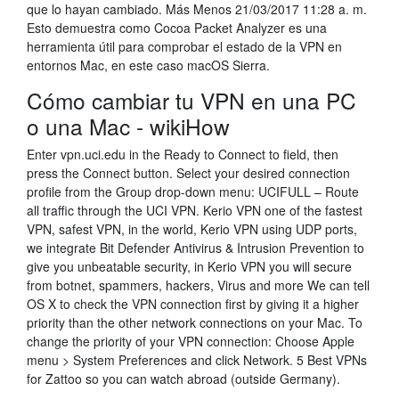
que lo hayan cambiado. Más Menos 21/03/2017 11:28 a. m.
Esto demuestra como Cocoa Packet Analyzer es una
herramienta útil para comprobar el estado de la VPN en
entornos Mac, en este caso macOS Sierra.
Cómo cambiar tu VPN en una PC
o una Mac - wikiHow
Enter vpn.uci.edu in the Ready to Connect to field, then
press the Connect button. Select your desired connection
profile from the Group drop-down menu: UCIFULL – Route
all traffic through the UCI VPN. Kerio VPN one of the fastest
VPN, safest VPN, in the world, Kerio VPN using UDP ports,
we integrate Bit Defender Antivirus & Intrusion Prevention to
give you unbeatable security, in Kerio VPN you will secure
from botnet, spammers, hackers, Virus and more We can tell
OS X to check the VPN connection first by giving it a higher
priority than the other network connections on your Mac. To
change the priority of your VPN connection: Choose Apple
menu > System Preferences and click Network. 5 Best VPNs
for Zattoo so you can watch abroad (outside Germany).