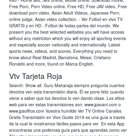
vivo - Home sex, Sex online, Movie online, download movie,
Free Porn, Porn Video online, Free HD, Free JAV video, Free
download porn video, Asian Adult Videos, Japanese Porn,
online judge, Asian video collection. - Ver Fútbol en vivo TV
GRATIS y en HD - Fútbol de todas partes del mundo. We
present you the best selected websites you will have access
without any restriction which you will enjoy all sporting events
and especially soccer nationally and internationally. Latest
sports news, videos, and scores. Everything you need to
know about Real Madrid, Barcelona, Messi, Cristiano
Ronaldo and more, found on Marca English.
Vtv Tarjeta Roja
Search: Show all. Guru Maharaja siempre pregunta cuantos
devotos ven esta transmisión diaria. Él se pone feliz cuando
viene a saber que los devotos lo ven dando clase. Los sitios
web para ver estas transmisiones son: www.jpsvani.com o
www.jpsoffice.com Vuestra humilde Ver TV Online Canales
Gratis Transmisión en Vivo Guide 2019 es una guía a través
de la cual te mostramos fáciles pasos para ver En esta App
encontraras una poderosa guía para que aprendas como ver