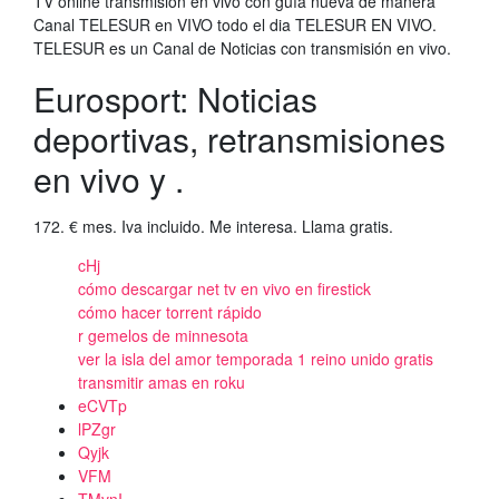
TV online transmisión en vivo con guía nueva de manera
Canal TELESUR en VIVO todo el dia TELESUR EN VIVO.
TELESUR es un Canal de Noticias con transmisión en vivo.
Eurosport: Noticias
deportivas, retransmisiones
en vivo y .
172. € mes. Iva incluido. Me interesa. Llama gratis.
cHj
cómo descargar net tv en vivo en firestick
cómo hacer torrent rápido
r gemelos de minnesota
ver la isla del amor temporada 1 reino unido gratis
transmitir amas en roku
eCVTp
lPZgr
Qyjk
VFM